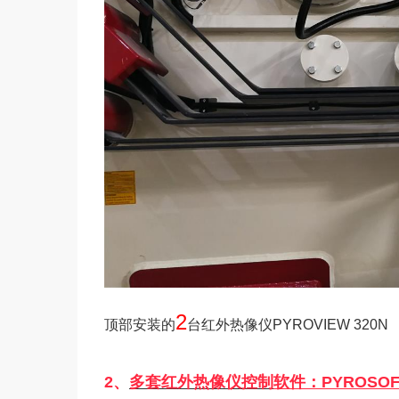
2
顶部安装的
台红外热像仪PYROVIEW 320N
2、
多套红外热像仪控制
软件：
PYROSOF