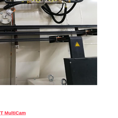
T M
ultiCam