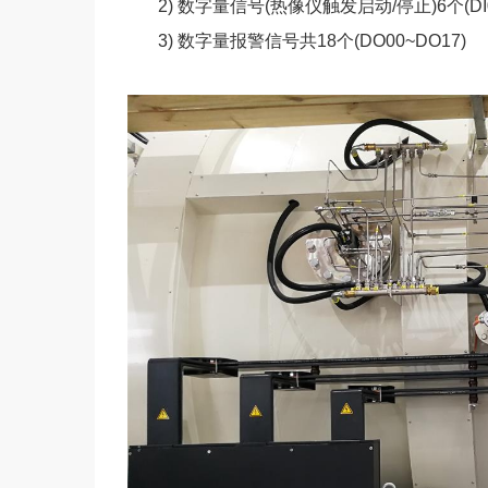
2) 数字量信号(热像仪触发启动/停止)
6
个
(D
3) 数字量报警信号共
18
个
(DO00~DO17)