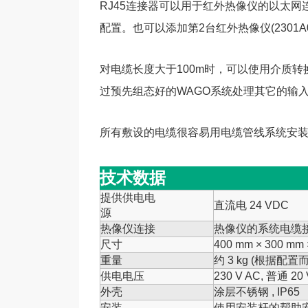
RJ45连接器可以用于红外热像仪的以太网连
配置。也可以添加第2台
红外热像仪(2301A
对电缆长度大于100m时，可以使用介质转换器
过预先组态好的WAGO系
统处理其它的输
所有敷设的电缆很容易用电缆管线系统安
技术数据
提供供电电
直流电
24 VDC
源
热像仪连接
热像仪的系统电缆
尺寸
400 mm × 300 mm 
重量
约
3 kg (
根据配置
供电电压
230 V AC,
普通
20 
外壳
涂层不锈钢
, IP65
安装
使用安装杆的帮助