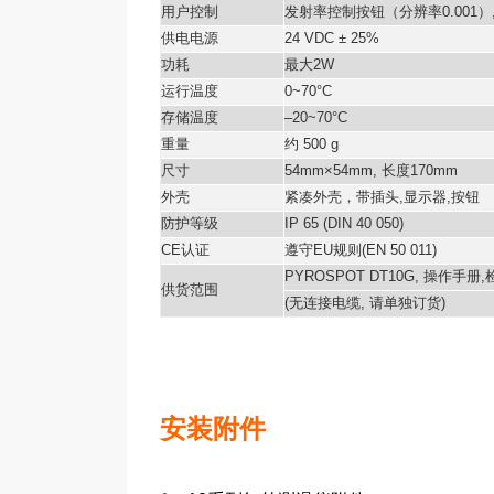
用户控制
发射率控制按钮（分辨率
0.001
）
供电电源
24 VDC ± 25%
功耗
最大
2W
运行温度
0~70°C
存储温度
–20~70°C
重量
约
500 g
尺寸
54mm×54mm,
长度
170mm
外壳
紧凑外壳，带插头
,
显示器
,
按钮
防护等级
IP 65 (DIN 40 050)
CE
认证
遵守
EU
规则
(EN 50 011)
PYROSPOT DT10G,
操作手册
,
供货范围
(
无连接电缆
,
请单独订货
)
安装附件