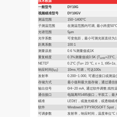
技术数据
一般型号
DY10G
视频瞄准型号
DY10GV
测温范围
150~1400°C
子测温范围
在测温范围内可调
,
最小跨度
50°
光谱范围
5µm
光学系数
可变焦距，最小可测光斑直径为
1
距离系数
100:1
测量误差
0.6 %
测量值或
1K
重复精度
0.3%
测量值或
0.5K (T
=23°C, 
amb
1
NETD
0.2°C (Tu= 23 °C, ε = 1, t95=1s
响应时间
(t
)
10ms,
可调，可达
100s
95
发射率
0.200~1.000,
可通过接口或测温
存储方式
最小值和最大值存储，通过通信
输出信号
0/4~20 mA,
通过软件调整
,
线性
通信接口
电隔离
RS485
接口，半双工，最
瞄准
LED
灯，或激光瞄准，或透镜瞄
软件
Windows®
下
PYROSOFT Spot
可调参数
发射率，响应时间，温度单位
°C